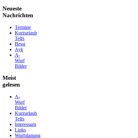
Neueste
Nachrichten
Termine
Kurzurlaub
Telfs
Bessi
Ayk
A-
Wurf
Bilder
Meist
gelesen
A-
Wurf
Bilder
Kurzurlaub
Telfs
Impressum
Links
Wurfplanung