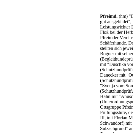
Pfreimd.
(hm) "D
gut ausgebildet",
Leistungsrichter
Floß bei der Her
Pfreimder Verein
Schäferhunde. De
stellten sich jewe
Bogner mit seine
(Begleithundeprü
mit "Duschka vo
(Schutzhundprüfu
Danecker mit "Qu
(Schutzhundprüfun
"Svenja vom Son
(Schutzhundprüfu
Hahn mit "Anusc
(Unterordnungsprü
Ortsgruppe Pfrei
Prüfungsstufe, d
III, trat Florian 
Schwandorf) mit
Sulzachgrund" an